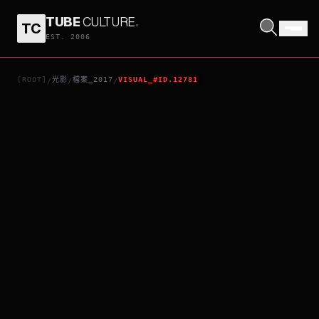
TUBE
CULTURE
.
TC
蜘蛛俠：強勢回歸
EST. 2006
[ROOT]
光影
檔案_2017
VISUAL_#ID.12781
/
/
/