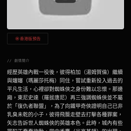
香港版預告
//
劇情簡介
經歷英雄內戰一役後，彼得柏加（湯姆賀倫）繼續
與嬸嬸（瑪麗莎托梅）同住，嘗試重新投入過去的
平凡生活，心裡卻對蜘蛛俠之身份難以忘懷。那邊
廂，東尼史達（羅拔唐尼）再三強調蜘蛛俠並不屬
於「復仇者聯盟」，為了向鐵甲奇俠證明自己已非
乳臭未乾的小子，彼得飛簷走壁去打擊各種罪案，
矢志告訴世人蜘蛛俠的英雄本色。此時，城內有些