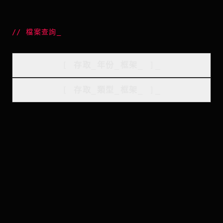
//
檔案查詢
_
[
存取_年份_框架
_
]_
[
存取_類型_框架
_
]_