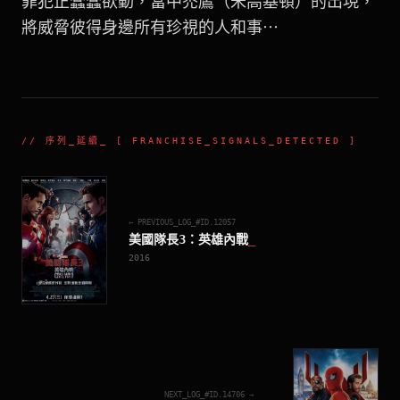
罪犯正蠢蠢欲動，當中禿鷹（米高基頓）的出現，
將威脅彼得身邊所有珍視的人和事⋯
//
序列_延續
_ [ FRANCHISE_SIGNALS_DETECTED ]
← PREVIOUS_LOG_#ID.
12057
美國隊長3：英雄內戰
_
2016
NEXT_LOG_#ID.
14706
→