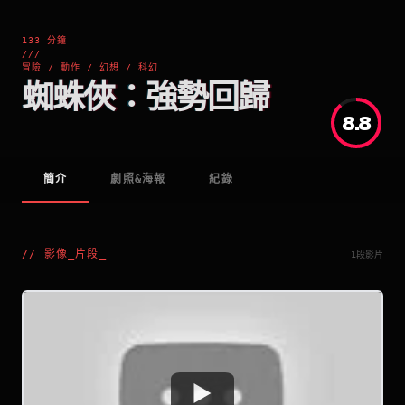
133 分鐘
///
冒險 / 動作 / 幻想 / 科幻
蜘蛛俠：強勢回歸
8.8
簡介
劇照&海報
紀錄
//
影像_片段
_
1段影片
Watch