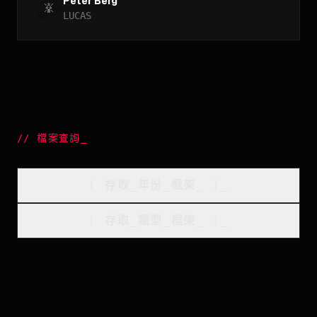
Peter Berg
LUCAS
//
檔案查詢
_
[
存取_年份_框架
_
]_
[
存取_類型_框架
_
]_