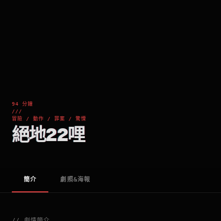
94 分鐘
///
冒險 / 動作 / 罪案 / 驚慄
絕地22哩
簡介
劇照&海報
//
劇情簡介