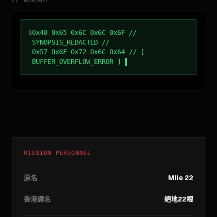
$
0x48 0x65 0x6C 0x6C 0x6F //
SYNOPSIS_REDACTED //
0x57 0x6F 0x72 0x6C 0x64 // [
BUFFER_OVERFLOW_ERROR ]
MISSION PERSONNEL
原名
Mile 22
香港譯名
絕地22哩