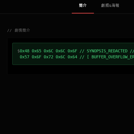
簡介
劇照&海報
//
劇情簡介
$
0x48 0x65 0x6C 0x6C 0x6F // SYNOPSIS_REDACTED /
0x57 0x6F 0x72 0x6C 0x64 // [ BUFFER_OVERFLOW_E