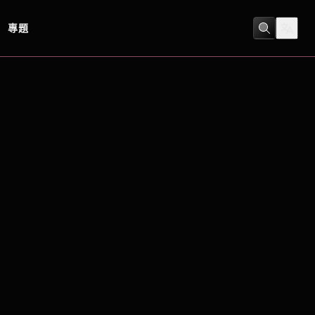
專題
動作
/
喜劇