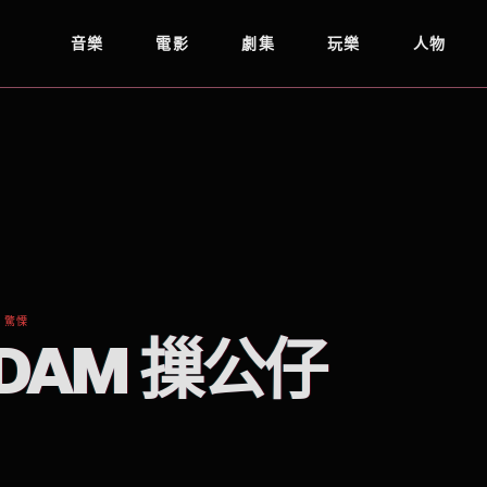
音樂
電影
劇集
玩樂
人物
 驚慄
DAM 摷公仔