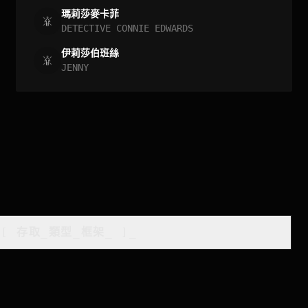
瑪莉莎麥卡菲
DETECTIVE CONNIE EDWARDS
伊莉莎伯班絲
JENNY
[
存取_類型_框架
_
]_