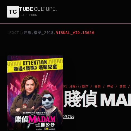
TUBE
CULTURE
.
TC
賤偵 MADAM 摷公仔
EST. 2006
[ROOT]
光影
檔案_2018
VISUAL_#ID.15656
/
/
/
91 分鐘
///
動作 / 喜劇 / 神秘 / 罪案 /
賤偵 MA
2018