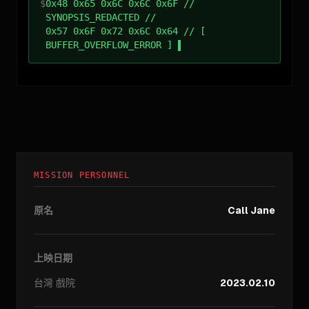
$
0x48 0x65 0x6C 0x6C 0x6F //
SYNOPSIS_REDACTED //
0x57 0x6F 0x72 0x6C 0x64 // [
BUFFER_OVERFLOW_ERROR ]
MISSION PERSONNEL
原名
Call Jane
上映日期
台灣
戲院
2023.02.10