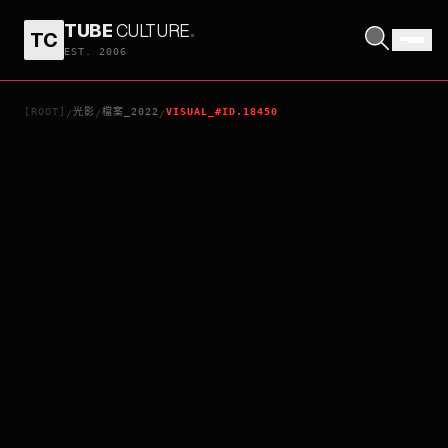
TUBE
CULTURE
.
TC
CALL JANE
EST. 2006
[ROOT]
光影
檔案_2022
VISUAL_#ID.18450
/
/
/