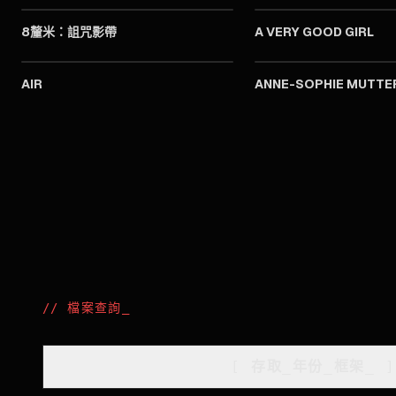
8釐米：詛咒影帶
A VERY GOOD GIRL
2023
AIR
ANNE-SOPHIE MUTTER
//
檔案查詢
_
[
存取_年份_框架
_
]