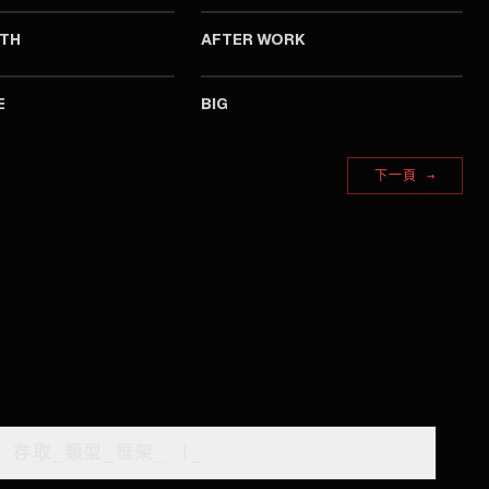
ATH
AFTER WORK
2023
2023
E
BIG
下一頁
→
[
存取_類型_框架
_
]_