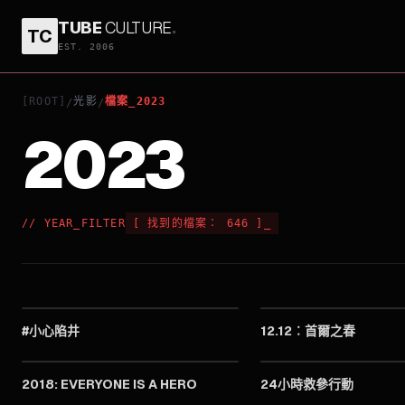
TUBE
CULTURE
.
TC
EST. 2006
[ROOT]
光影
檔案_2023
/
/
2023
// YEAR_FILTER
[
找到的檔案：
646
]
_
2023
#小心陷井
12.12︰首爾之春
2023
2018: EVERYONE IS A HERO
24小時救參行動
2023