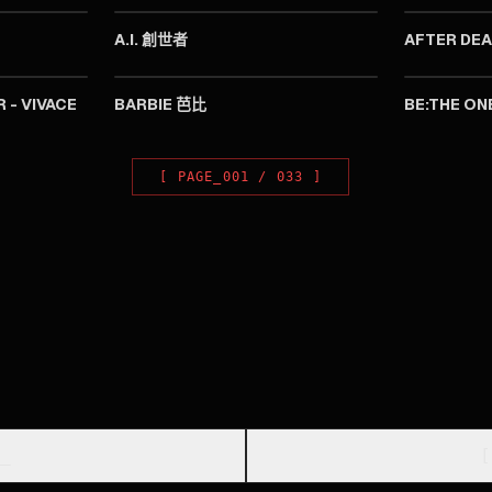
A.I. 創世者
AFTER DE
2023
2023
 - VIVACE
BARBIE 芭比
BE:THE ON
[
PAGE_
001
/
033
]
_