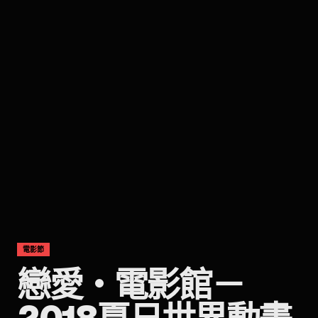
電影節
戀愛・電影館－