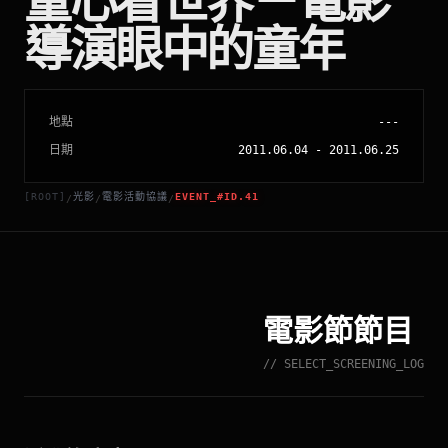
童心看世界－電影
導演眼中的童年
地點
---
日期
2011.06.04
-
2011.06.25
[ROOT]
光影
電影活動協議
EVENT_#ID.41
/
/
/
電影節節目
// SELECT_SCREENING_LOG