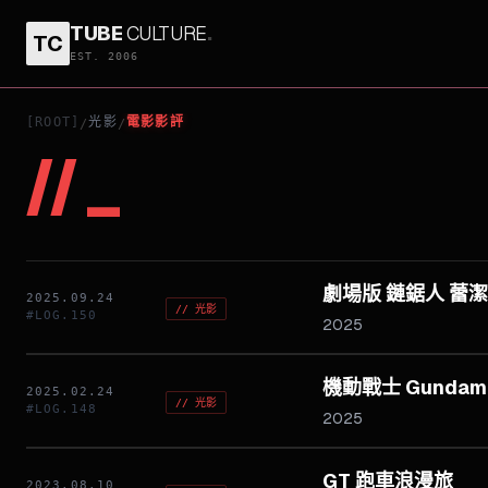
TUBE
CULTURE
.
TC
EST. 2006
[ROOT]
光影
電影影評
/
/
//
_
劇場版 鏈鋸人 蕾
2025.09.24
//
光影
#LOG.
150
2025
機動戰士 Gundam G
2025.02.24
//
光影
#LOG.
148
2025
GT 跑車浪漫旅
2023.08.10