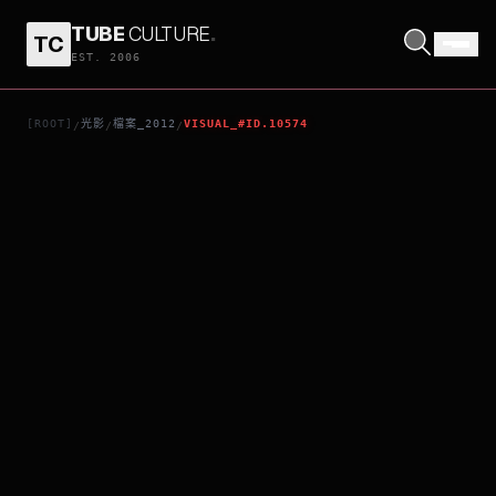
TUBE
CULTURE
.
TC
撿影
EST. 2006
[ROOT]
光影
檔案_2012
VISUAL_#ID.10574
/
/
/