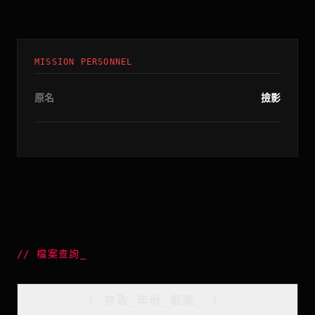
MISSION PERSONNEL
原名
撿影
//
檔案查詢
_
[
存取_年份_框架
_
]_