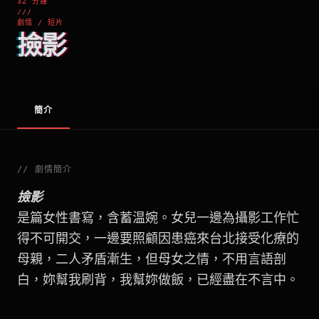
32 分鐘
///
劇情 / 短片
撿影
簡介
//
劇情簡介
撿影
是篇女性書寫，含蓄温婉。女兒一邊為攝影工作忙
得不可開交，一邊要照顧因患癌來台北接受化療的
母親，二人矛盾漸生，但母女之情，不用言語剖
白，妳幫我刷背，我幫妳做飯，已經盡在不言中。