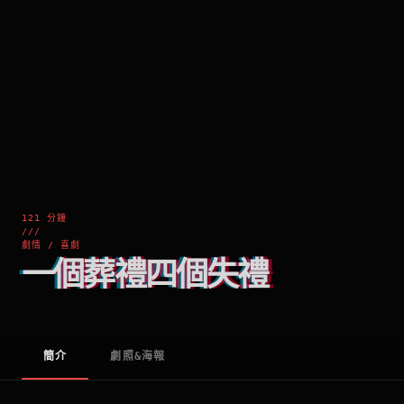
121 分鐘
///
劇情 / 喜劇
一個葬禮四個失禮
簡介
劇照&海報