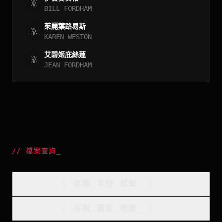
BILL FORDHAM
茱麗葉路易斯
KAREN WESTON
艾碧姬庇絲蓮
JEAN FORDHAM
//
檔案查詢
_
[
存取_年份_框架
_
]_
[
存取_類型_框架
_
]_