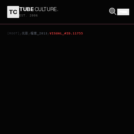
TUBE
CULTURE
.
TC
一個葬禮四個失禮
EST. 2006
[ROOT]
光影
檔案_2013
VISUAL_#ID.11755
/
/
/