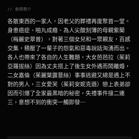
//
劇情簡介
各散東西的一家人，因老父的葬禮再度聚首一堂。
身患癌症、啪丸成癮、為人尖酸刻薄的母親紫蘭
（梅麗史翠普），對著三個女兒和一眾親友，百感
交集，積壓了一輩子的怨氣和惡毒說話洶湧而出。
各人也帶來了各自的人生難題，大女芭芭拉（茱莉
亞羅拔絲）因為丈夫搭上了後生女外遇而鬧離婚，
二女嘉倫（茱麗葉露薏絲）事事逃避又總是遇上不
對的男人，三女愛芙（茱莉安妮克遜）戀上表弟卻
因而引爆了全家最黑暗的秘密，失禮事件接二連
三，意想不到的衝突一觸即發⋯