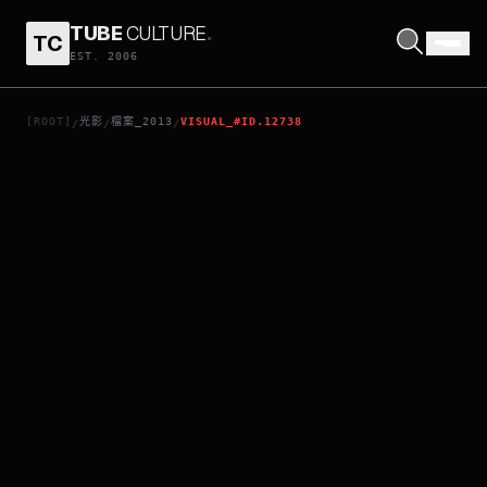
TUBE
CULTURE
.
TC
STARRED UP
EST. 2006
[ROOT]
光影
檔案_2013
VISUAL_#ID.12738
/
/
/