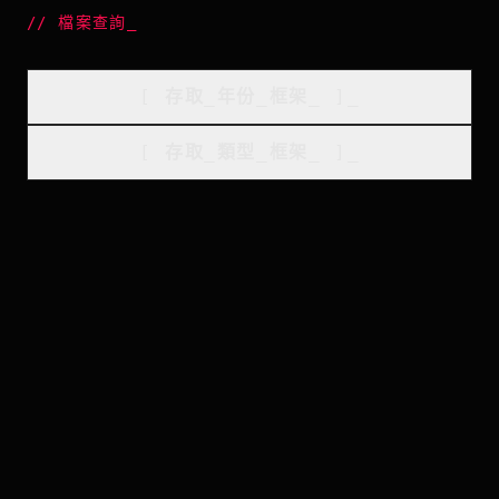
//
檔案查詢
_
[
存取_年份_框架
_
]_
[
存取_類型_框架
_
]_