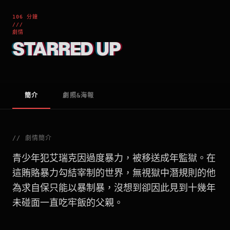
106 分鐘
///
劇情
STARRED UP
簡介
劇照&海報
//
劇情簡介
青少年犯艾瑞克因過度暴力，被移送成年監獄。在
這賄賂暴力勾結宰制的世界，無視獄中潛規則的他
為求自保只能以暴制暴，沒想到卻因此見到十幾年
未碰面一直吃牢飯的父親。