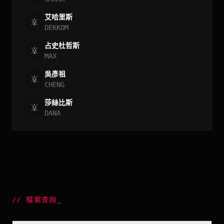
艾哈里斯
DEKKOM
占史杜哲斯
MAX
吳彥祖
CHENG
莎絲比斯
DANA
//
檔案查詢
_