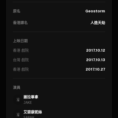
原名
Geostorm
香港譯名
人造天劫
上映日期
香港
戲院
2017.10.12
台灣
戲院
2017.10.13
香港
戲院
2017.10.27
演員
謝拉畢拿
JAKE
艾碧康妮絲
SARAH