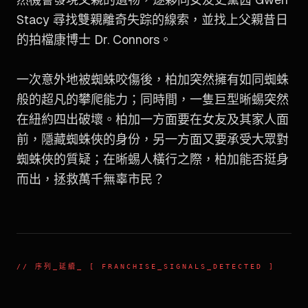
Stacy 尋找雙親離奇失踪的線索，並找上父親昔日
的拍檔康博士 Dr. Connors。
一次意外地被蜘蛛咬傷後，柏加突然擁有如同蜘蛛
般的超凡的攀爬能力；同時間，一隻巨型晰蜴突然
在紐約四出破壞。柏加一方面要在女友及其家人面
前，隱藏蜘蛛俠的身份，另一方面又要承受大眾對
蜘蛛俠的質疑；在晰蜴人橫行之際，柏加能否挺身
而出，拯救萬千無辜市民？
//
序列_延續
_ [ FRANCHISE_SIGNALS_DETECTED ]