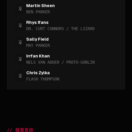
Martin Sheen
BEN PARKER
Rhys Ifans
DR. CURT CONNORS / THE LIZARD
Sally Field
MAY PARKER
Irrfan Khan
NELS VAN ADDER / PROTO-GOBLIN
Chris Zylka
FLASH THOMPSON
//
檔案查詢
_