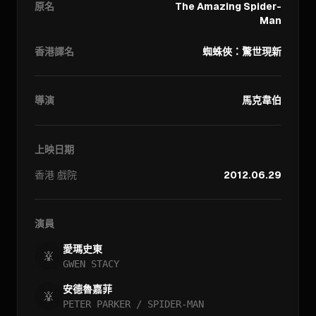
原名
The Amazing Spider-
Man
香港譯名
蜘蛛俠：驚世現新
導演
馬克韋伯
上映日期
香港
戲院
2012.06.29
演員
愛瑪史東
GWEN STACY
安德魯嘉菲
PETER PARKER / SPIDER-MAN