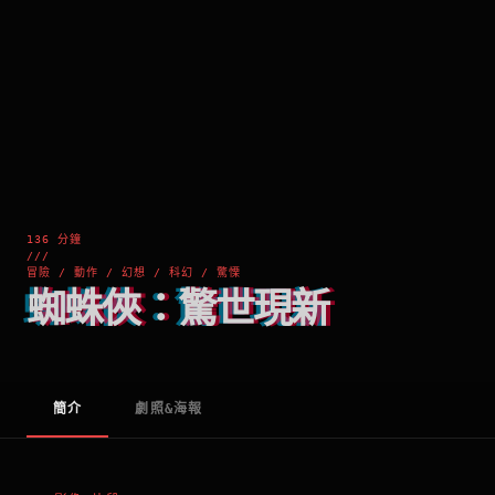
136 分鐘
///
冒險 / 動作 / 幻想 / 科幻 / 驚慄
蜘蛛俠：驚世現新
簡介
劇照&海報