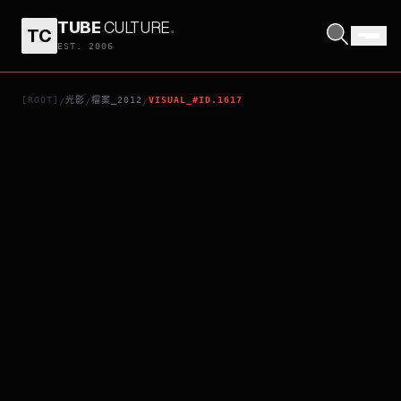
TUBE
CULTURE
.
TC
蜘蛛俠：驚世現新
EST. 2006
[ROOT]
光影
檔案_2012
VISUAL_#ID.1617
/
/
/