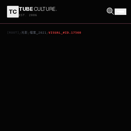
TUBE
CULTURE
.
TC
跟你老婆去旅行
EST. 2006
[ROOT]
光影
檔案_2021
VISUAL_#ID.17560
/
/
/