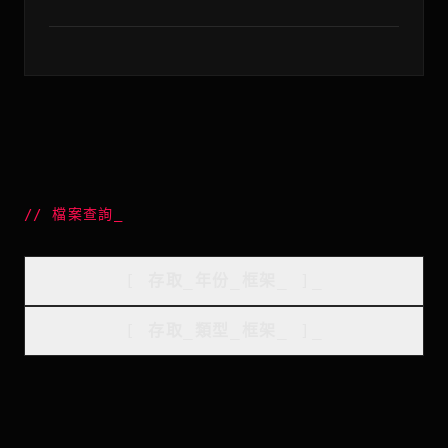
//
檔案查詢
_
[
存取_年份_框架
_
]_
[
存取_類型_框架
_
]_