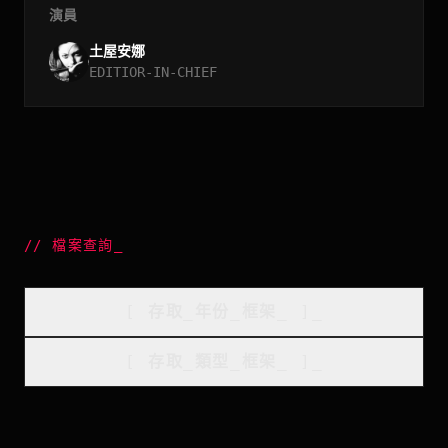
演員
土屋安娜
EDITIOR-IN-CHIEF
//
檔案查詢
_
[
存取_年份_框架
_
]_
[
存取_類型_框架
_
]_