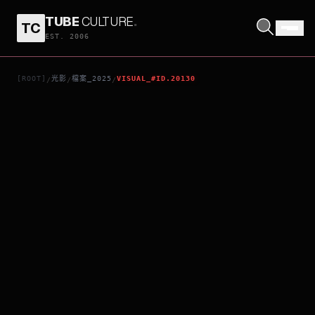
TUBE
CULTURE
.
TC
CHAO
EST. 2006
[ROOT]
光影
檔案_2025
VISUAL_#ID.20130
/
/
/