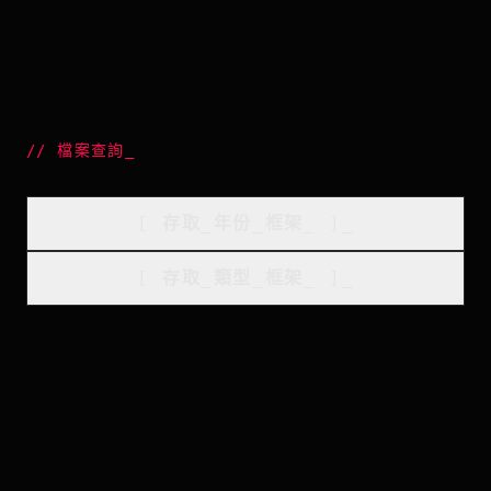
//
檔案查詢
_
[
存取_年份_框架
_
]_
[
存取_類型_框架
_
]_