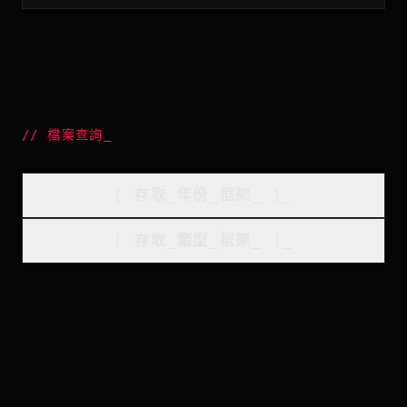
//
檔案查詢
_
[
存取_年份_框架
_
]_
[
存取_類型_框架
_
]_