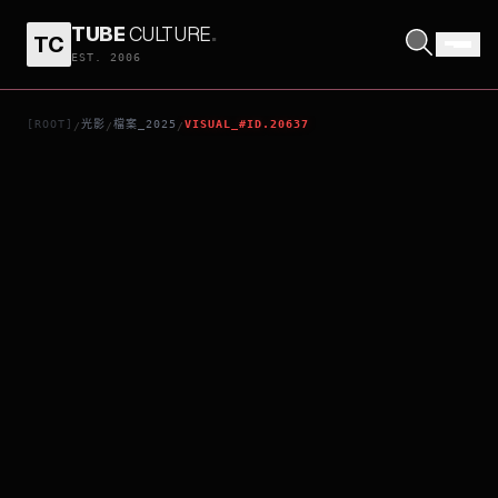
TUBE
CULTURE
.
TC
瘋子
EST. 2006
[ROOT]
光影
檔案_2025
VISUAL_#ID.20637
/
/
/