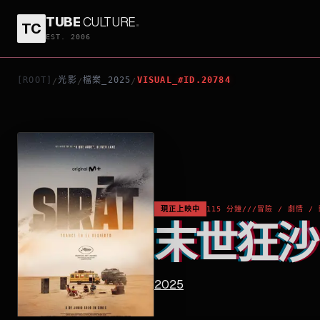
TUBE
CULTURE
.
TC
末世狂沙
EST. 2006
[ROOT]
光影
檔案_2025
VISUAL_#ID.20784
/
/
/
現正上映中
115 分鐘
///
冒險 / 劇情 / 
末世狂沙
2025