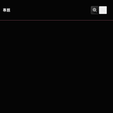
專題
冒險
/
劇情