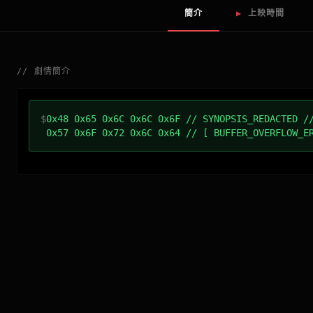
簡介
▶
上映時間
//
劇情簡介
$
0x48 0x65 0x6C 0x6C 0x6F // SYNOPSIS_REDACTED /
0x57 0x6F 0x72 0x6C 0x64 // [ BUFFER_OVERFLOW_E