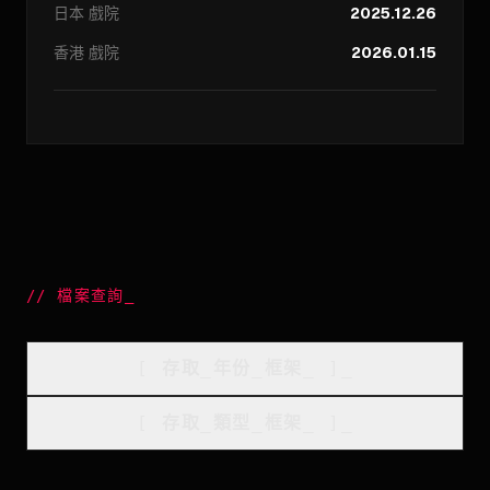
日本
戲院
2025.12.26
香港
戲院
2026.01.15
//
檔案查詢
_
[
存取_年份_框架
_
]_
[
存取_類型_框架
_
]_