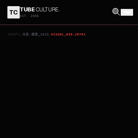
TUBE
CULTURE
.
TC
少女與戰車：更加相親相愛作戰！～第一章～
EST. 2006
[ROOT]
光影
檔案_2025
VISUAL_#ID.20793
/
/
/