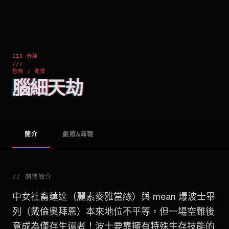
113 分鐘
///
恐怖 / 驚慄
腦細天劫
簡介
劇照&海報
//
劇情簡介
中女社畜蓮達（麗素麥雅當絲）與 mean 爆波士畢
列（戴倫奧拜恩）本來地位不平等，但一場空難後
竟成為僅存生還者！波士要靠擁有特殊生存技能的