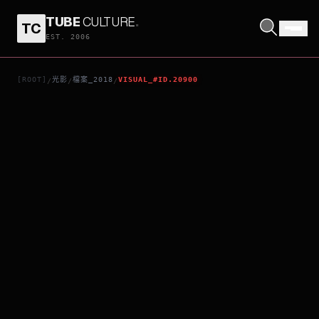
TUBE
CULTURE
.
TC
CHUCK BERRY, BROWN-EYED HANDSOME MAN
EST. 2006
[ROOT]
光影
檔案_2018
VISUAL_#ID.20900
/
/
/