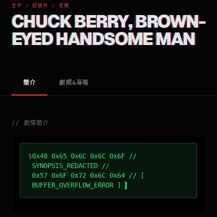
生平 / 紀錄片 / 音樂
CHUCK BERRY, BROWN-
EYED HANDSOME MAN
簡介
劇照&海報
//
劇情簡介
$
0x48 0x65 0x6C 0x6C 0x6F //
SYNOPSIS_REDACTED //
0x57 0x6F 0x72 0x6C 0x64 // [
BUFFER_OVERFLOW_ERROR ]