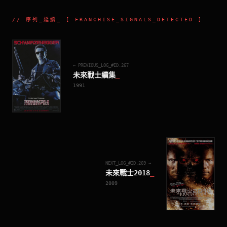
//
序列_延續
_ [ FRANCHISE_SIGNALS_DETECTED ]
← PREVIOUS_LOG_#ID.
267
未來戰士續集
_
1991
NEXT_LOG_#ID.
269
→
未來戰士2018
_
2009