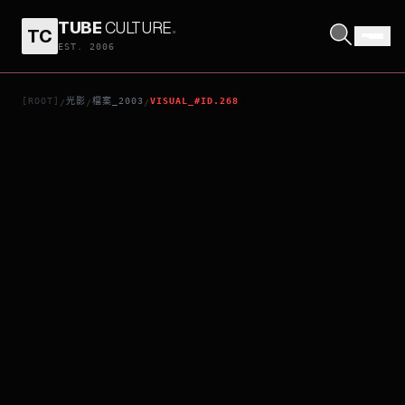
TUBE
CULTURE
.
TC
未來戰士3殲滅者 TX
EST. 2006
[ROOT]
光影
檔案_2003
VISUAL_#ID.268
/
/
/