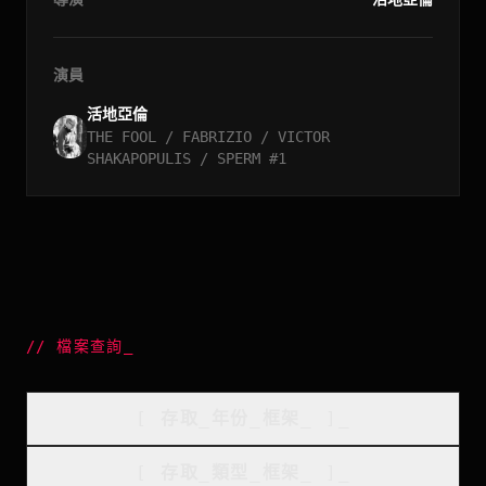
演員
活地亞倫
THE FOOL / FABRIZIO / VICTOR
SHAKAPOPULIS / SPERM #1
//
檔案查詢
_
[
存取_年份_框架
_
]_
[
存取_類型_框架
_
]_