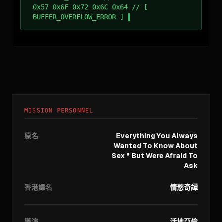
0x57 0x6F 0x72 0x6C 0x64 // [
BUFFER_OVERFLOW_ERROR ]
MISSION PERSONNEL
原名
Everything You Always
Wanted To Know About
Sex * But Were Afraid To
Ask
香港譯名
情慾奇譚
導演
活地亞倫