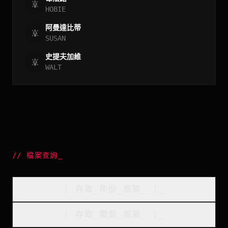
HOBIE
阿曼達比蒂
SUSAN
史提夫加維
WALT
//
檔案查詢
_
[
存取_年份_框架
_
]_
[
存取_類型_框架
_
]_