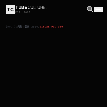
TUBE
CULTURE
.
TC
美蓮達與美蓮達
EST. 2006
[ROOT]
光影
檔案_2004
VISUAL_#ID.366
/
/
/