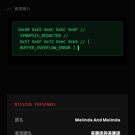
//
劇情簡介
$
0x48 0x65 0x6C 0x6C 0x6F //
SYNOPSIS_REDACTED //
0x57 0x6F 0x72 0x6C 0x64 // [
BUFFER_OVERFLOW_ERROR ]
MISSION PERSONNEL
原名
Melinda And Melinda
香港譯名
美蓮達與美蓮達