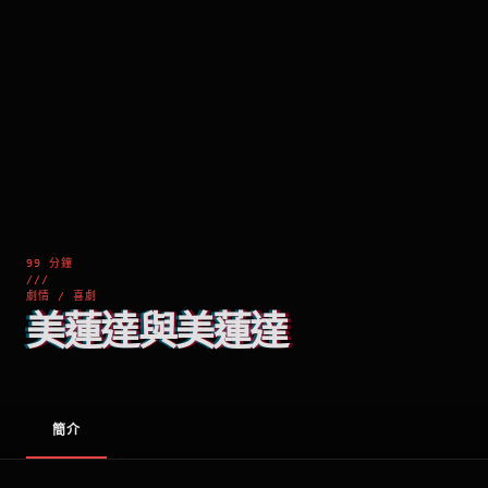
99 分鐘
///
劇情 / 喜劇
美蓮達與美蓮達
簡介