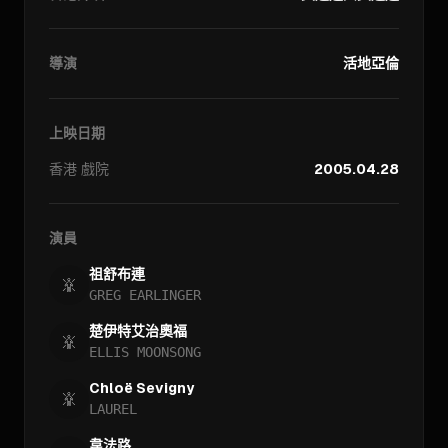
導演
活地亞倫
上映日期
香港
戲院
2005.04.28
演員
祖舒布連
GREG EARLINGER
楚伊特艾治奧福
ELLIS MOONSONG
Chloë Sevigny
LAUREL
韋法路