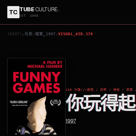
TUBE
CULTURE
.
TC
你玩得起．你玩唔起
EST. 2006
[ROOT]
光影
檔案_1997
VISUAL_#ID.374
/
/
/
108 分鐘
///
劇情 / 恐怖 / 神秘 / 罪案 
你玩得起
1997