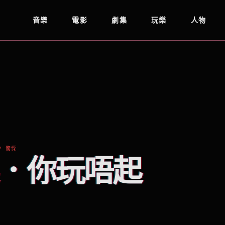
音樂
電影
劇集
玩樂
人物
/ 驚慄
．你玩唔起