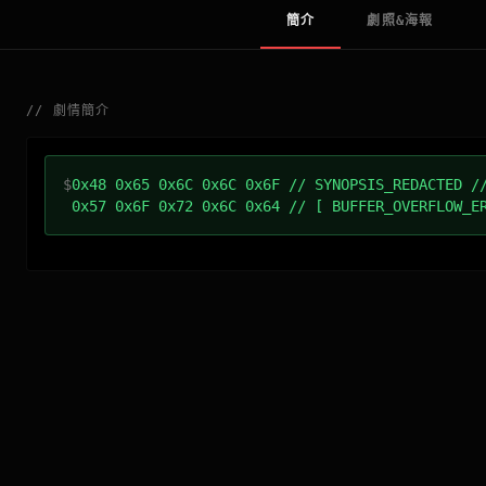
簡介
劇照&海報
//
劇情簡介
$
0x48 0x65 0x6C 0x6C 0x6F // SYNOPSIS_REDACTED /
0x57 0x6F 0x72 0x6C 0x64 // [ BUFFER_OVERFLOW_E