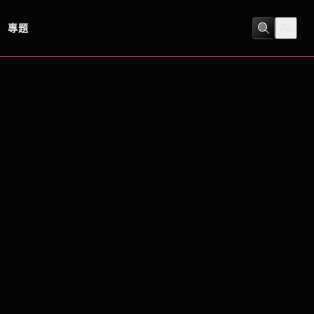
專題
劇情
/
恐怖