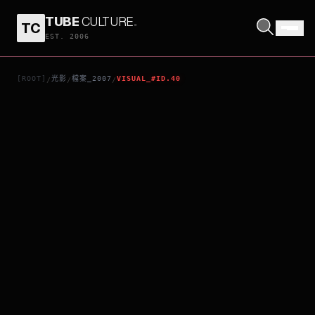
TUBE
CULTURE
.
TC
WEREWOLF WOMEN OF THE S.S.
EST. 2006
[ROOT]
光影
檔案_2007
VISUAL_#ID.40
/
/
/