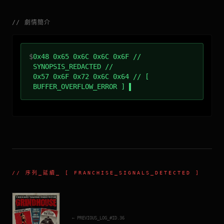
//
劇情簡介
$
0x48 0x65 0x6C 0x6C 0x6F //
SYNOPSIS_REDACTED //
0x57 0x6F 0x72 0x6C 0x64 // [
BUFFER_OVERFLOW_ERROR ]
//
序列_延續
_ [ FRANCHISE_SIGNALS_DETECTED ]
← PREVIOUS_LOG_#ID.
36