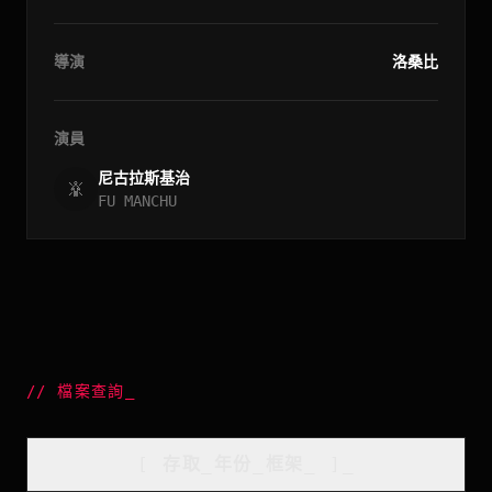
導演
洛桑比
演員
尼古拉斯基治
FU MANCHU
//
檔案查詢
_
[
存取_年份_框架
_
]_