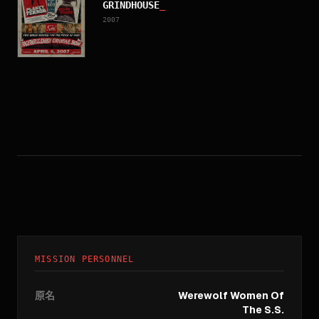
GRINDHOUSE
_
2007
MISSION PERSONNEL
原名
Werewolf Women Of
The S.S.