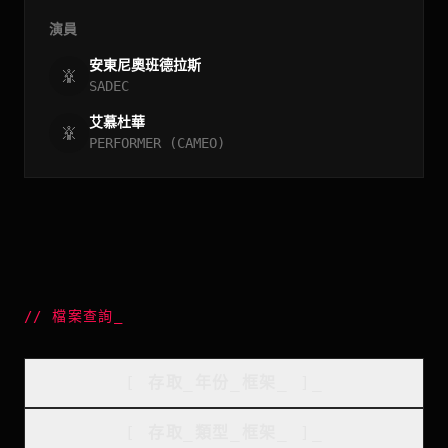
演員
安東尼奧班德拉斯
SADEC
艾慕杜華
PERFORMER (CAMEO)
//
檔案查詢
_
[
存取_年份_框架
_
]_
[
存取_類型_框架
_
]_