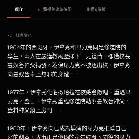
簡介
▶
電視台放映時間
劇照&海報
//
劇情簡介
1964年的西班牙，伊拿秀和昂力克同是修道院的
學生，兩人在嚴謹教風壓抑下一見鍾情，卻遭校長
曼奴魯神父揭發。為保昂力克不被逐出校，伊拿秀
向曼奴魯奉上無邪的身體．．．
1977年，伊拿秀化名撒哈拉在夜總會獻唱，重遇昂
力克。翌日，伊拿秀重臨修道院勒索曼奴魯神父，
豈料神父鎖上房門．．．
1980年，伊拿秀向已成為導演的昂力克推薦自己
寫的劇本，故事正是他倆的童年經歷。閱後的昂力