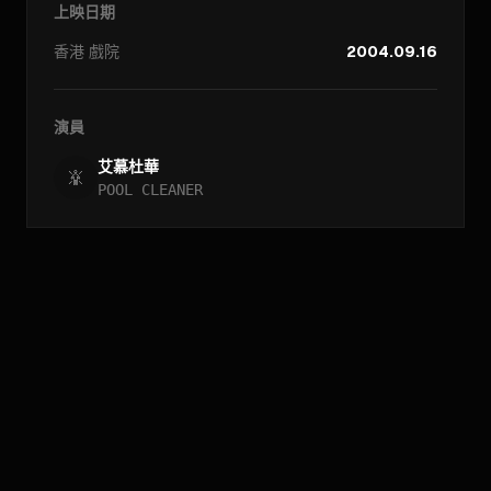
上映日期
香港
戲院
2004.09.16
演員
艾慕杜華
POOL CLEANER
//
檔案查詢
_
[
存取_年份_框架
_
]_