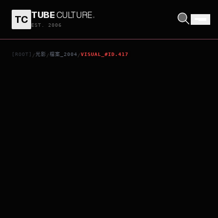
TUBE
CULTURE
.
TC
聖．教．慾
EST. 2006
[ROOT]
光影
檔案_2004
VISUAL_#ID.417
/
/
/