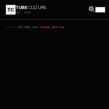
TUBE
CULTURE
.
TC
浮花
EST. 2006
[ROOT]
光影
檔案_2006
VISUAL_#ID.418
/
/
/