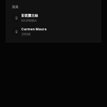
演員
彭妮露古絲
RAIMUNDA
Carmen Maura
IRENE
//
檔案查詢
_
[
存取_年份_框架
_
]_
[
存取_類型_框架
_
]_