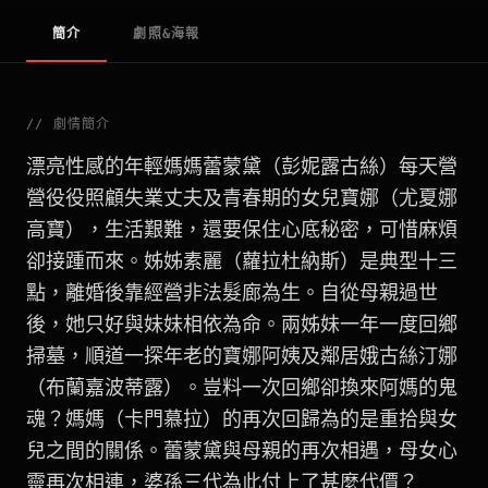
簡介
劇照&海報
//
劇情簡介
漂亮性感的年輕媽媽蕾蒙黛（彭妮露古絲）每天營
營役役照顧失業丈夫及青春期的女兒寶娜（尤夏娜
高寶），生活艱難，還要保住心底秘密，可惜麻煩
卻接踵而來。姊姊素麗（蘿拉杜納斯）是典型十三
點，離婚後靠經營非法髮廊為生。自從母親過世
後，她只好與妹妹相依為命。兩姊妹一年一度回鄉
掃墓，順道一探年老的寶娜阿姨及鄰居娥古絲汀娜
（布蘭嘉波蒂露）。豈料一次回鄉卻換來阿媽的鬼
魂？媽媽（卡門慕拉）的再次回歸為的是重拾與女
兒之間的關係。蕾蒙黛與母親的再次相遇，母女心
靈再次相連，婆孫三代為此付上了甚麼代價？