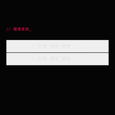
//
檔案查詢
_
[
存取_年份_框架
_
]_
[
存取_類型_框架
_
]_