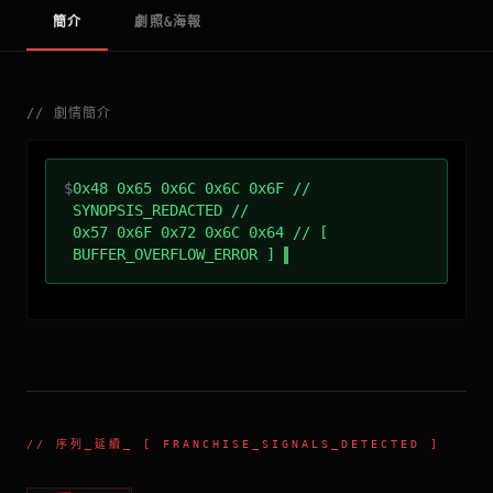
簡介
劇照&海報
//
劇情簡介
$
0x48 0x65 0x6C 0x6C 0x6F //
SYNOPSIS_REDACTED //
0x57 0x6F 0x72 0x6C 0x64 // [
BUFFER_OVERFLOW_ERROR ]
//
序列_延續
_ [ FRANCHISE_SIGNALS_DETECTED ]