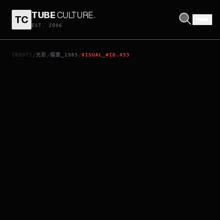
TUBE
CULTURE
.
TC
黑色星期五之鬼翻生
EST. 2006
[ROOT]
光影
檔案_1985
VISUAL_#ID.453
/
/
/