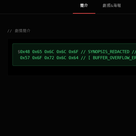
簡介
劇照&海報
//
劇情簡介
$
0x48 0x65 0x6C 0x6C 0x6F // SYNOPSIS_REDACTED /
0x57 0x6F 0x72 0x6C 0x64 // [ BUFFER_OVERFLOW_E