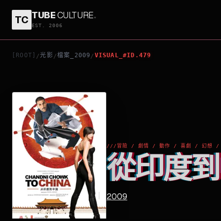
TUBE
CULTURE
.
TC
從印度到中國
EST. 2006
[ROOT]
光影
檔案_2009
VISUAL_#ID.479
/
/
/
///
冒險 / 劇情 / 動作 / 喜劇 / 幻想 
從印度到
2009