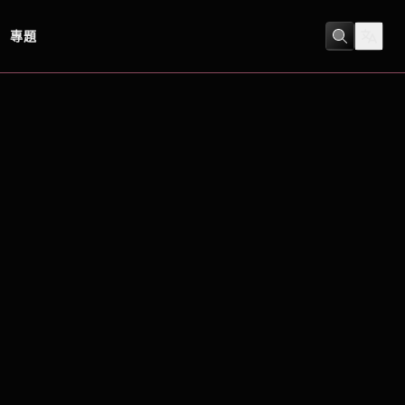
專題
冒險
/
劇情