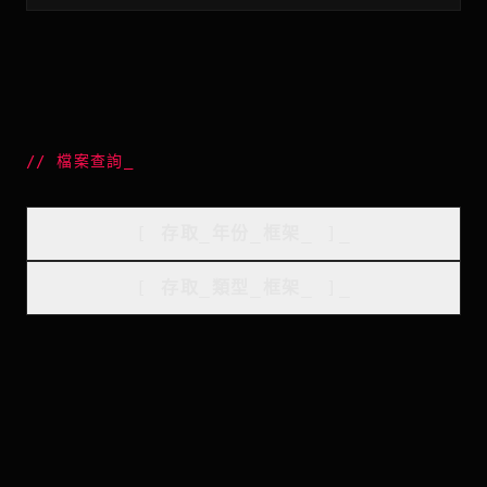
//
檔案查詢
_
[
存取_年份_框架
_
]_
[
存取_類型_框架
_
]_