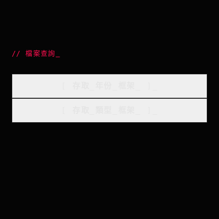
//
檔案查詢
_
[
存取_年份_框架
_
]_
[
存取_類型_框架
_
]_