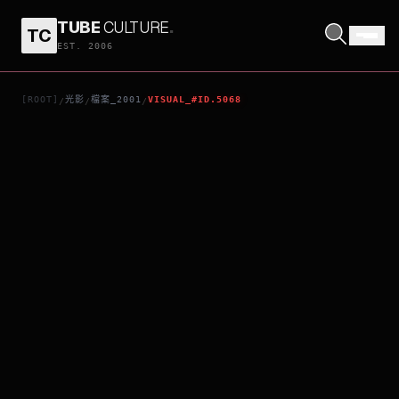
TUBE
CULTURE
.
TC
青龍
EST. 2006
[ROOT]
光影
檔案_2001
VISUAL_#ID.5068
/
/
/