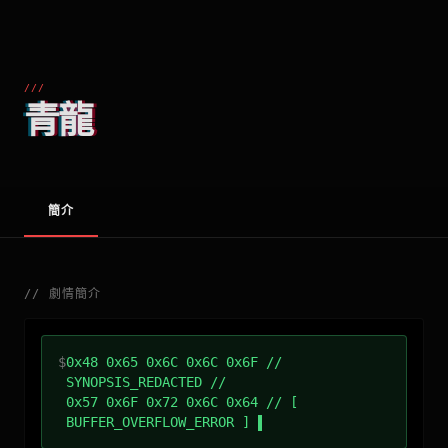
///
青龍
簡介
//
劇情簡介
$
0x48 0x65 0x6C 0x6C 0x6F //
SYNOPSIS_REDACTED //
0x57 0x6F 0x72 0x6C 0x64 // [
BUFFER_OVERFLOW_ERROR ]