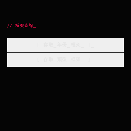
//
檔案查詢
_
[
存取_年份_框架
_
]_
[
存取_類型_框架
_
]_