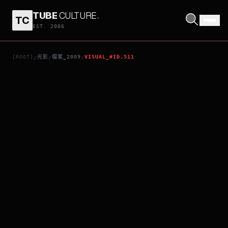
TUBE
CULTURE
.
TC
短暫的生命
EST. 2006
[ROOT]
光影
檔案_2009
VISUAL_#ID.511
/
/
/