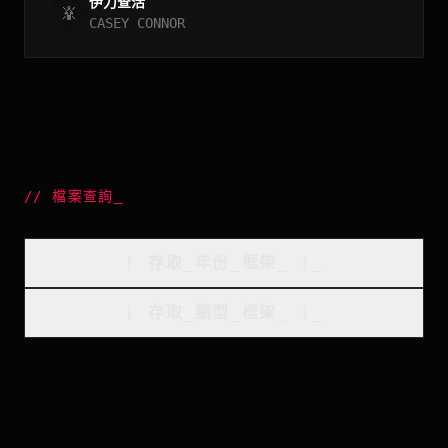
伊力查活
CASEY CONNOR
//
檔案查詢
_
[
存取_年份_框架
_
]_
[
存取_類型_框架
_
]_