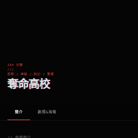
104 分鐘
///
恐怖 / 神秘 / 科幻 / 驚慄
奪命高校
簡介
劇照&海報
//
劇情簡介