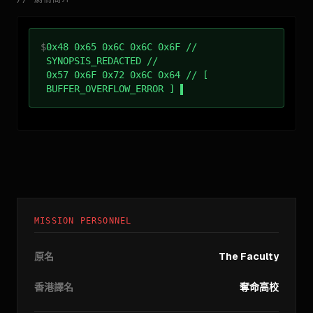
$
0x48 0x65 0x6C 0x6C 0x6F //
SYNOPSIS_REDACTED //
0x57 0x6F 0x72 0x6C 0x64 // [
BUFFER_OVERFLOW_ERROR ]
MISSION PERSONNEL
原名
The Faculty
香港譯名
奪命高校