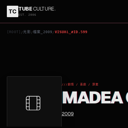
TUBE
CULTURE
.
TC
MADEA GOES TO JAIL
EST. 2006
[ROOT]
光影
檔案_2009
VISUAL_#ID.599
/
/
/
///
劇情 / 喜劇 / 罪案
MADEA 
2009