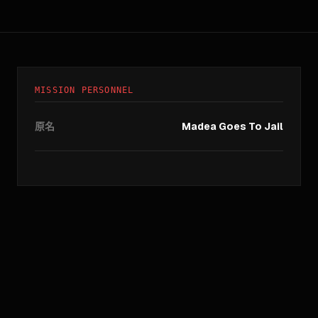
MISSION PERSONNEL
原名
Madea Goes To Jail