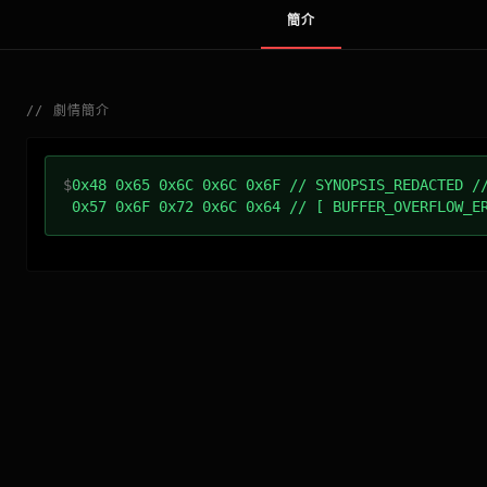
簡介
//
劇情簡介
$
0x48 0x65 0x6C 0x6C 0x6F // SYNOPSIS_REDACTED /
0x57 0x6F 0x72 0x6C 0x64 // [ BUFFER_OVERFLOW_E