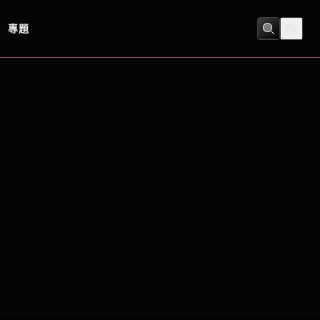
專題
劇情
/
喜劇