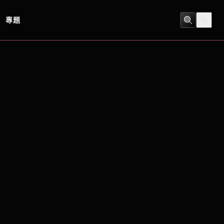
專題
冒險
/
動作