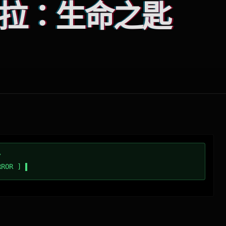
拉：生命之匙
/
RROR ]