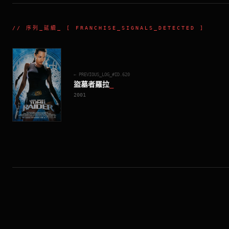
//
序列_延續
_ [ FRANCHISE_SIGNALS_DETECTED ]
← PREVIOUS_LOG_#ID.
620
盜墓者羅拉
_
2001