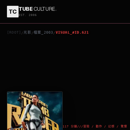
TUBE
CULTURE
.
TC
盜墓者羅拉：生命之匙
EST. 2006
[ROOT]
光影
檔案_2003
VISUAL_#ID.621
/
/
/
117 分鐘
///
冒險 / 動作 / 幻想 / 驚慄