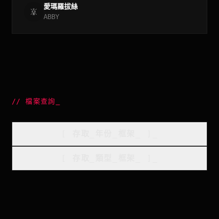
愛瑪羅拔絲
ABBY
//
檔案查詢
_
[
存取_年份_框架
_
]_
[
存取_類型_框架
_
]_