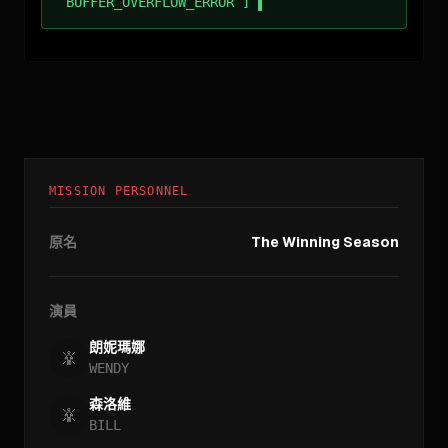
BUFFER_OVERFLOW_ERROR ]
MISSION PERSONNEL
原名
The Winning Season
演員
朗妮瑪娜
WENDY
森洛維
BILL