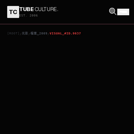
TUBE
CULTURE
.
TC
THE WINNING SEASON
EST. 2006
[ROOT]
光影
檔案_2009
VISUAL_#ID.9637
/
/
/