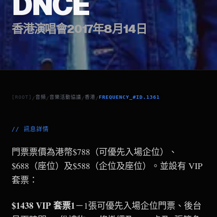
DNCE
香港演唱會2017年8月14日
[ROOT]
音頻
音樂活動協議
香港
FREQUENCY_#ID.1361
/
/
/
/
//
訊息詳情
門票票價為港幣$788（可優先入場企位）、
$688（座位）及$588（企位及座位）。並設有 VIP
套票：
$1438 VIP 套票1
－1張可優先入場企位門票、後台