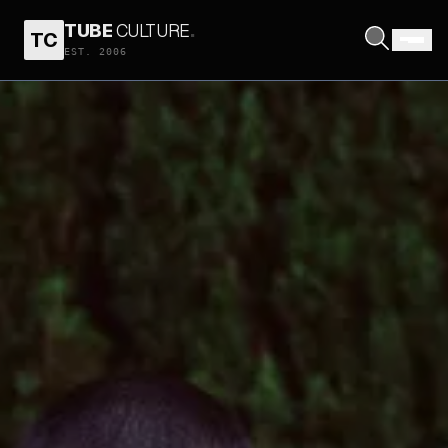
TUBE
CULTURE
.
TC
EST. 2006