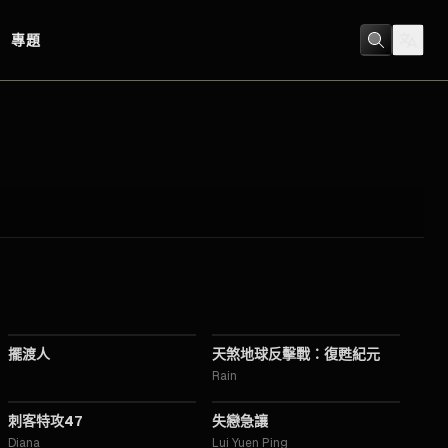
專題
2016
2016
擺渡人
天煞地球反擊戰：復甦紀元
Rain
2015
2014
刺客特攻47
失戀急讓
Diana
Lui Yuen Ping