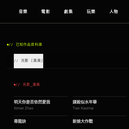
音樂
電影
劇集
玩樂
人物
//
已知作品資料庫
//
光影
[
演員
]
//
光影
_
演員
2020
2016
明天你是否依然愛我
謀殺似水年華
Ximan Zhao
Tian Xiaomai
2015
2015
尋龍訣
新娘大作戰