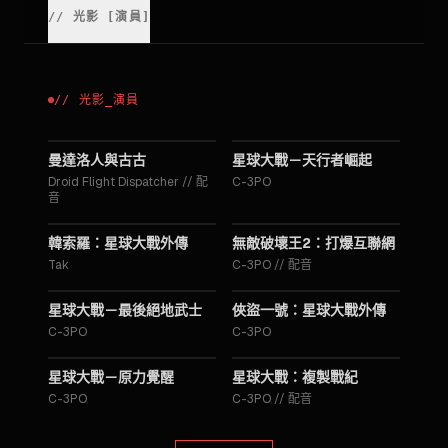
//
光影
[
演員
]
//
光影
_
演員
2026
2019
曼達洛人與古古
星球大戰－天行者崛起
Droid Flight Dispatcher
//
配
C-3PO
音
2018
2018
韓索羅：星球大戰外傳
無敵破壞王2：打爆互聯網
Tak
C-3PO
//
配音
2017
2016
星球大戰－最後絕地武士
俠盜一號：星球大戰外傳
C-3PO
C-3PO
2015
2008
星球大戰－原力覺醒
星球大戰：複製戰紀
C-3PO
C-3PO
//
配音