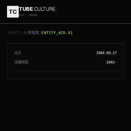
TUBE
CULTURE
.
TC
EST. 2006
// ENTITY_#ID.
81
AVRIL LAVIGNE
[ROOT]
人物檔案
ENTITY_#ID.81
/
/
出生
1984.09.27
活躍期間
2002
-