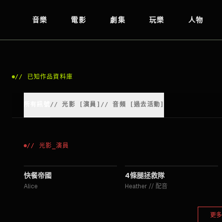
音樂
電影
劇集
玩樂
人物
//
已知作品資料庫
所有訊號
//
光影
[
演員
]
//
音頻 [過去活動]
//
光影
_
演員
2006
2006
快餐帝國
4條腿拯救隊
Alice
Heather
//
配音
更多