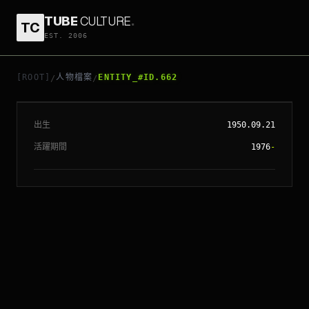
TUBE
CULTURE
.
TC
EST. 2006
// ENTITY_#ID.
662
標梅利
[ROOT]
人物檔案
ENTITY_#ID.662
/
/
出生
1950.09.21
活躍期間
1976
-