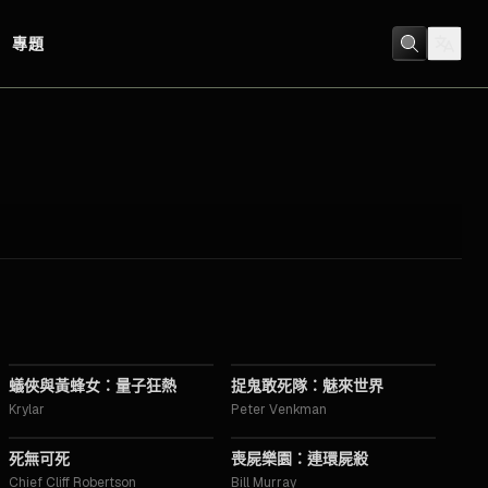
專題
2023
2021
蟻俠與黃蜂女：量子狂熱
捉鬼敢死隊：魅來世界
Krylar
Peter Venkman
2019
2019
死無可死
喪屍樂園：連環屍殺
Chief Cliff Robertson
Bill Murray