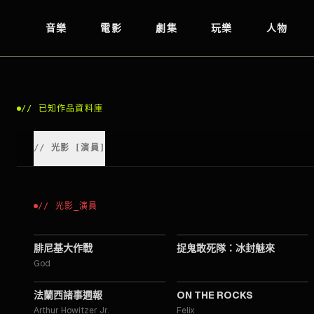
音樂
電影
劇集
玩樂
人物
//
已知作品資料庫
//
光影
[
演員
]
//
光影
_
演員
2025
2024
腓尼基大作戰
捉鬼敢死隊：冰封魅來
God
2021
2020
法蘭西諸事週報
ON THE ROCKS
Arthur Howitzer Jr.
Felix