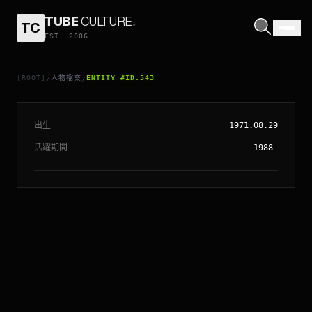
TUBE
CULTURE
.
TC
EST. 2006
// ENTITY_#ID.
543
卡拉古哲諾
[ROOT]
人物檔案
ENTITY_#ID.543
/
/
出生
1971.08.29
活躍期間
1988
-