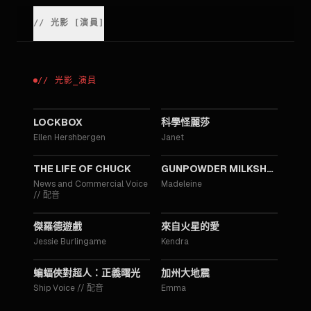
//
光影
[
演員
]
//
光影
_
演員
2026
2024
LOCKBOX
科學怪麗莎
Ellen Hershbergen
Janet
2024
2021
THE LIFE OF CHUCK
GUNPOWDER MILKSHAKE
News and Commercial Voice
Madeleine
//
配音
2017
2017
傑羅德遊戲
來自火星的愛
Jessie Burlingame
Kendra
2016
2015
蝙蝠俠對超人：正義曙光
‎加州大地震‬
Ship Voice
//
配音
Emma