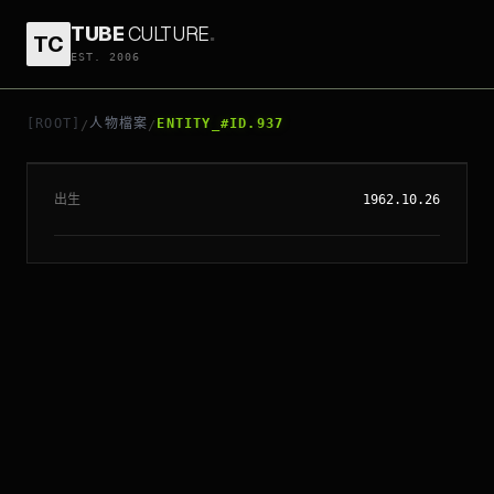
TUBE
CULTURE
.
TC
EST. 2006
// ENTITY_#ID.
937
CARY ELWES
[ROOT]
人物檔案
ENTITY_#ID.937
/
/
出生
1962.10.26