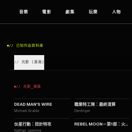
音樂
電影
劇集
玩樂
人物
//
已知作品資料庫
//
光影
[
演員
]
//
光影
_
演員
2025
2025
DEAD MAN'S WIRE
職業特工隊：最終清算
Michael Grable
Denlinger
2023
2023
伙星行動：扭計特攻
REBEL MOON－第1部：火之女
Nathan Jasmine