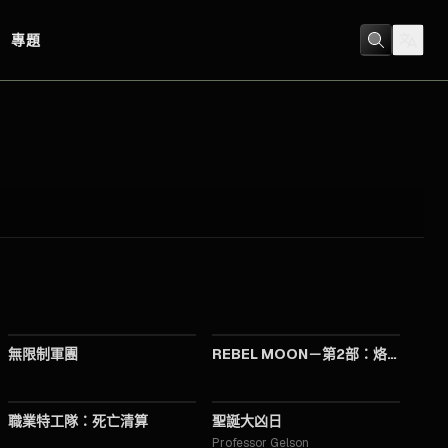
專題
2024
2024
無限制軍團
REBEL MOON－第2部：烙印之人
2023
2019
職業特工隊：死亡清算
聖誕大凶日
Professor Gelson