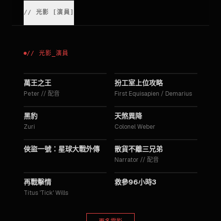
//
光影
[
演員
]
//
光影
_
演員
2025
2018
萬王之王
扮工室上位攻略
Peter
//
配音
First Equisapien / Demarius
2018
2016
黑豹
天煞異降
Zuri
Colonel Weber
2016
2015
俠盜一號：星球大戰外傳
散貨不離三兄弟
Narrator
//
配音
2015
2015
再戰擊情
救參96小時3
Titus 'Tick' Wills