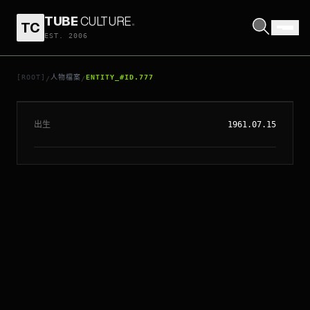
TUBE
CULTURE
.
TC
EST. 2006
// ENTITY_#ID.
777
科力士韋德加
[ROOT]
人物檔案
ENTITY_#ID.777
/
/
出生
1961.07.15