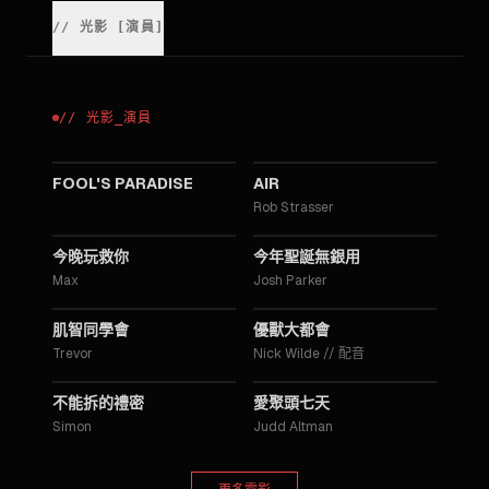
//
光影
[
演員
]
//
光影
_
演員
2023
2023
FOOL'S PARADISE
AIR
Rob Strasser
2018
2016
今晚玩救你
今年聖誕無銀用
Max
Josh Parker
2016
2016
肌智同學會
優獸大都會
Trevor
Nick Wilde
//
配音
2015
2014
不能拆的禮密
愛聚頭七天
Simon
Judd Altman