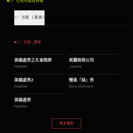
//
已知作品資料庫
//
光影
[
演員
]
//
光影
_
演員
2012
2005
美國處男之孔雀開屏
美麗無限公司
Heather
Joanne
2001
2000
美國處男2
戇直「屎」男
Heather
Dora Diamond
1999
美國處男
Heather
更多電影