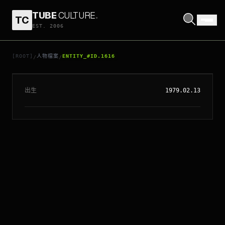
TUBE
CULTURE
.
TC
EST. 2006
// ENTITY_#ID.
1616
MENA SUVARI
[ROOT]
人物檔案
ENTITY_#ID.1616
/
/
出生
1979.02.13