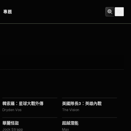
專題
2018
2016
韓索羅：星球大戰外傳
美國隊長3：英雄內戰
Dryden Vos
The Vision
2015
2014
華麗怪盜
超越潛能
Jock Strapp
Max