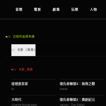
音樂
電影
劇集
玩樂
人物
//
已知作品資料庫
//
光影
[
演員
]
//
光影
_
演員
2024
2018
這裡是吾家
復仇者聯盟3：無限之戰
Al
Vision
2015
2015
大時代
復仇者聯盟2：奧創紀元
Charlie Richardson
Jarvis / The Vision