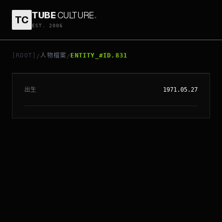
TUBE
CULTURE
.
TC
EST. 2006
// ENTITY_#ID.
831
PAUL BETTANY
[ROOT]
人物檔案
ENTITY_#ID.831
/
/
出生
1971.05.27