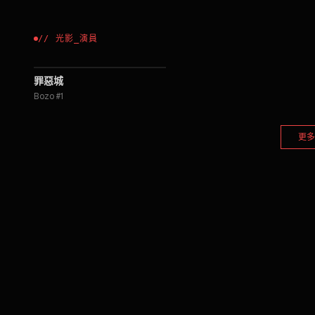
//
光影
_
演員
2005
罪惡城
Bozo #1
更多