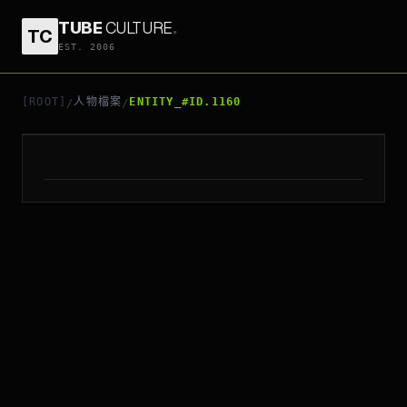
TUBE
CULTURE
.
TC
EST. 2006
// ENTITY_#ID.
1160
ETHAN MANIQUIS
[ROOT]
人物檔案
ENTITY_#ID.1160
/
/