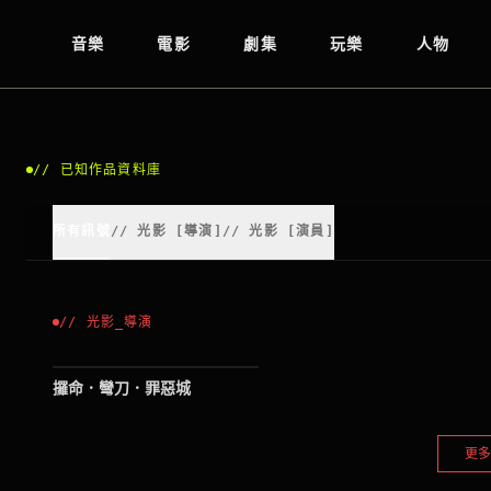
音樂
電影
劇集
玩樂
人物
//
已知作品資料庫
所有訊號
//
光影
[
導演
]
//
光影
[
演員
]
//
光影
_
導演
2010
攞命．彎刀．罪惡城
更多